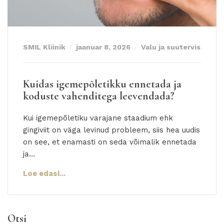
SMIL Kliinik
jaanuar 8, 2026
Valu ja suutervis
Kuidas igemepõletikku ennetada ja
koduste vahenditega leevendada?
Kui igemepõletiku varajane staadium ehk
gingiviit on väga levinud probleem, siis hea uudis
on see, et enamasti on seda võimalik ennetada
ja…
Loe edasi...
Otsi