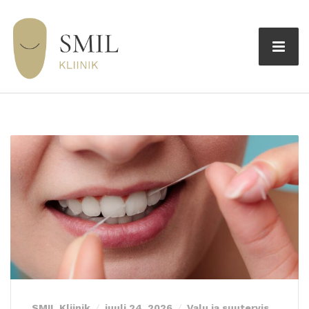
SMIL Kliinik
juuli 24, 2026
Valu ja suutervis