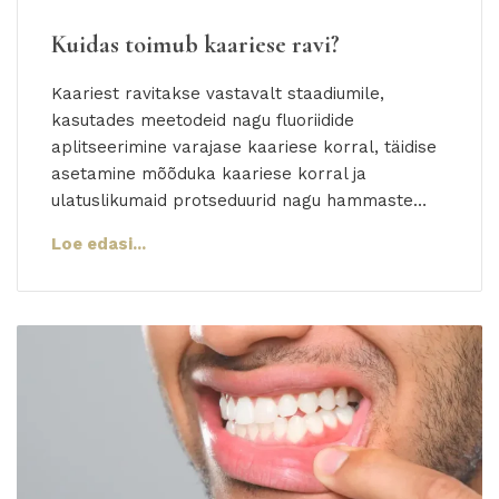
Kuidas toimub kaariese ravi?
Kaariest ravitakse vastavalt staadiumile,
kasutades meetodeid nagu fluoriidide
aplitseerimine varajase kaariese korral, täidise
asetamine mõõduka kaariese korral ja
ulatuslikumaid protseduurid nagu hammaste…
Loe edasi...