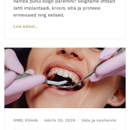
hamba puhul kõige paremini? Selgitame lihtsalt
lahti implantaadi, krooni, silla ja proteesi
erinevused ning eelised.
Loe edasi...
SMIL Kliinik
märts 20, 2026
Valu ja suutervis