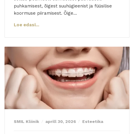
puhkamisest, õigest suuhügieenist ja füüsilise
koormuse piiramisest. Õige…
Loe edasi...
SMIL Kliinik
aprill 30, 2026
Esteetika