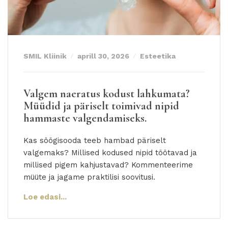
SMIL Kliinik
aprill 30, 2026
Esteetika
Valgem naeratus kodust lahkumata?
Müüdid ja päriselt toimivad nipid
hammaste valgendamiseks.
Kas söögisooda teeb hambad päriselt
valgemaks? Millised kodused nipid töötavad ja
millised pigem kahjustavad? Kommenteerime
müüte ja jagame praktilisi soovitusi.
Loe edasi...