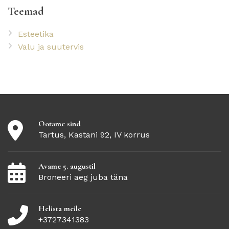
Teemad
Esteetika
Valu ja suutervis
Ootame sind
Tartus, Kastani 92, IV korrus
Avame 5. augustil
Broneeri aeg juba täna
Helista meile
+3727341383