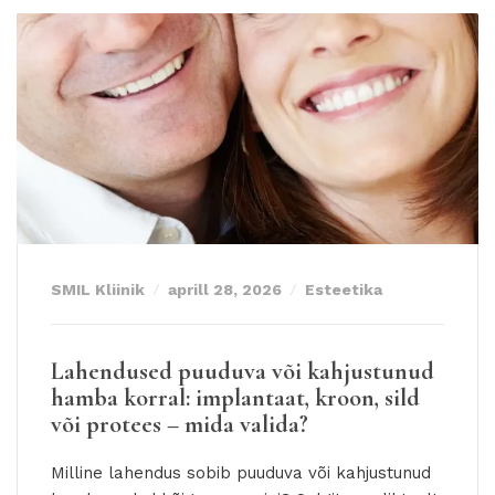
SMIL Kliinik
aprill 28, 2026
Esteetika
Lahendused puuduva või kahjustunud
hamba korral: implantaat, kroon, sild
või protees – mida valida?
Milline lahendus sobib puuduva või kahjustunud