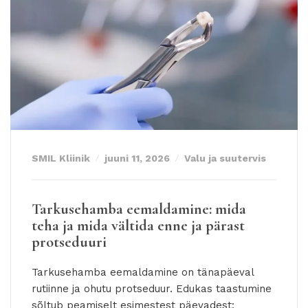
SMIL Kliinik
juuni 11, 2026
Valu ja suutervis
Tarkusehamba eemaldamine: mida
teha ja mida vältida enne ja pärast
protseduuri
Tarkusehamba eemaldamine on tänapäeval
rutiinne ja ohutu protseduur. Edukas taastumine
sõltub peamiselt esimestest päevadest: