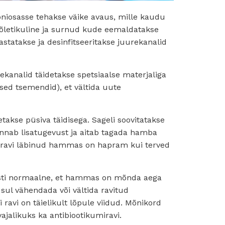
iosasse tehakse väike avaus, mille kaudu
Põletikuline ja surnud kude eemaldatakse
hastatakse ja desinfitseeritakse juurekanalid
kanalid täidetakse spetsiaalse materjaliga
ised tsemendid), et vältida uute
akse püsiva täidisega. Sageli soovitatakse
nnab lisatugevust ja aitab tagada hamba
reravi läbinud hammas on hapram kui terved
esti normaalne, et hammas on mõnda aega
a sul vähendada või vältida ravitud
ravi on täielikult lõpule viidud. Mõnikord
ajalikuks ka antibiootikumiravi.