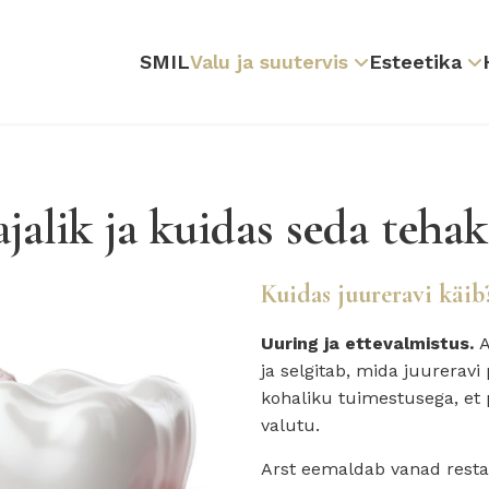
SMIL
Valu ja suutervis
Esteetika
ajalik ja kuidas seda tehak
Kuidas juureravi käib
Uuring ja ettevalmistus.
A
ja selgitab, mida juurera
kohaliku tuimestusega, et 
valutu.
Arst eemaldab vanad resta