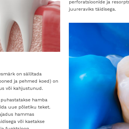
perforatsioonide ja resorp
juureraviks täidisega.
esmärk on säilitada
sooned ja pehmed koed) on
kus või kahjustunud.
e, puhastatakse hamba
ida uue põletiku teket.
vajadus hammas
äidisega või kaetakse
ja funktsioon.