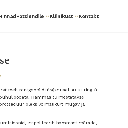
Hinnad
Patsiendile
Kliinikust
Kontakt
se
?
rst teeb röntgenpildi (vajadusel 3D uuringu)
vi puhul oodata. Hammas tuimestatakse
protseduur oleks võimalikult mugav ja
uratsioonid, inspekteerib hammast mõrade,