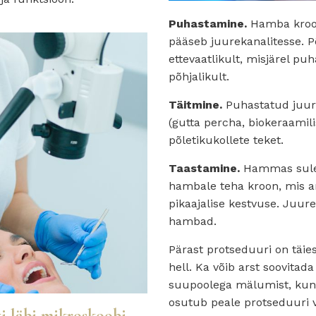
Puhastamine.
Hamba kroon
pääseb juurekanalitesse. 
ettevaatlikult, misjärel pu
põhjalikult.
Täitmine.
Puhastatud juure
(gutta percha, biokeraamil
põletikukollete teket.
Taastamine.
Hammas sulet
hambale teha kroon, mis a
pikaajalise kestvuse. Juu
hambad.
Pärast protseduuri on täi
hell. Ka võib arst soovitad
suupoolega mälumist, kuni 
osutub peale protseduuri v
i läbi mikroskoobi.