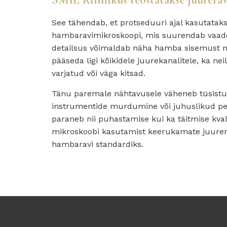
See tähendab, et protseduuri ajal kasutataks
hambaravimikroskoopi, mis suurendab vaade
detailsus võimaldab näha hamba sisemust m
pääseda ligi kõikidele juurekanalitele, ka neil
varjatud või väga kitsad.
Tänu paremale nähtavusele väheneb tüsistus
instrumentide murdumine või juhuslikud per
paraneb nii puhastamise kui ka täitmise kval
mikroskoobi kasutamist keerukamate juurer
hambaravi standardiks.