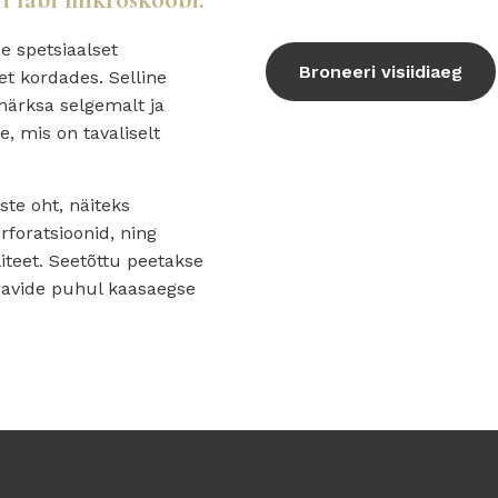
e spetsiaalset
Broneeri visiidiaeg
t kordades. Selline
ärksa selgemalt ja
e, mis on tavaliselt
te oht, näiteks
foratsioonid, ning
iteet. Seetõttu peetakse
avide puhul kaasaegse