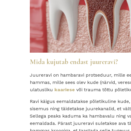
Mida kujutab endast juureravi?
Juureravi on hambaravi protseduur, mille e
hammas, mille sees olev kude (närvid, vere
ulatusliku
kaariese
või trauma tõttu põleti
Ravi käigus eemaldatakse põletikuline kud
sisemus ning täidetakse juurekanalid, et vält
Sellega peaks kaduma ka hambavalu ning 
eemaldada.
Pärast juureravi suletakse ava t
hammas krooniga, et taastada selle tugevus 