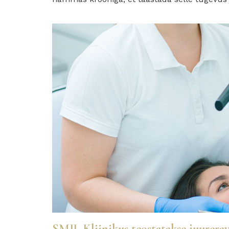
SMIL Kliinikus teostatakse juurerav