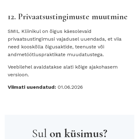
12. Privaatsustingimuste muutmine
SMIL Kliinikul on õigus käesolevaid
privaatsustingimusi vajadusel uuendada, et viia
need kooskõlla õigusaktide, teenuste või
andmetöötluspraktikate muudatustega.
Veebilehel avaldatakse alati kõige ajakohasem
versioon.
Viimati uuendatud:
01.06.2026
Sul
on küsimus?