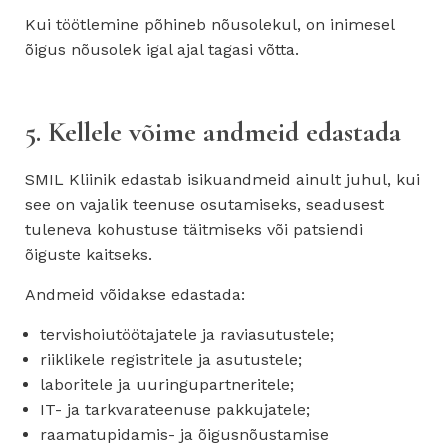
Kui töötlemine põhineb nõusolekul, on inimesel
õigus nõusolek igal ajal tagasi võtta.
5. Kellele võime andmeid edastada
SMIL Kliinik edastab isikuandmeid ainult juhul, kui
see on vajalik teenuse osutamiseks, seadusest
tuleneva kohustuse täitmiseks või patsiendi
õiguste kaitseks.
Andmeid võidakse edastada:
tervishoiutöötajatele ja raviasutustele;
riiklikele registritele ja asutustele;
laboritele ja uuringupartneritele;
IT- ja tarkvarateenuse pakkujatele;
raamatupidamis- ja õigusnõustamise