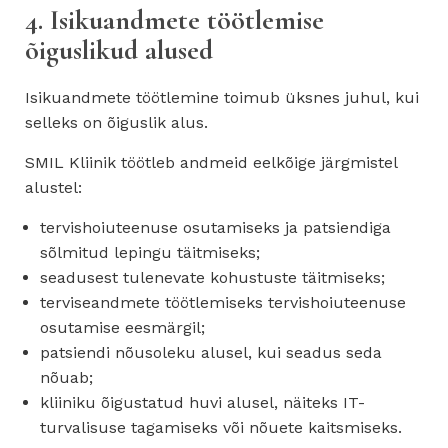
4. Isikuandmete töötlemise
õiguslikud alused
Isikuandmete töötlemine toimub üksnes juhul, kui
selleks on õiguslik alus.
SMIL Kliinik töötleb andmeid eelkõige järgmistel
alustel:
tervishoiuteenuse osutamiseks ja patsiendiga
sõlmitud lepingu täitmiseks;
seadusest tulenevate kohustuste täitmiseks;
terviseandmete töötlemiseks tervishoiuteenuse
osutamise eesmärgil;
patsiendi nõusoleku alusel, kui seadus seda
nõuab;
kliiniku õigustatud huvi alusel, näiteks IT-
turvalisuse tagamiseks või nõuete kaitsmiseks.