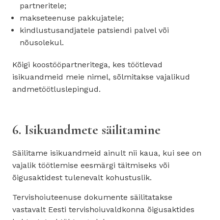
partneritele;
makseteenuse pakkujatele;
kindlustusandjatele patsiendi palvel või
nõusolekul.
Kõigi koostööpartneritega, kes töötlevad
isikuandmeid meie nimel, sõlmitakse vajalikud
andmetöötluslepingud.
6. Isikuandmete säilitamine
Säilitame isikuandmeid ainult nii kaua, kui see on
vajalik töötlemise eesmärgi täitmiseks või
õigusaktidest tulenevalt kohustuslik.
Tervishoiuteenuse dokumente säilitatakse
vastavalt Eesti tervishoiuvaldkonna õigusaktides