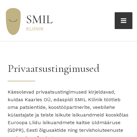
Privaatsustingimused
Käesolevad privaatsustingimused kirjeldavad,
kuidas Kaaries OÜ, edaspidi SMIL Kliinik töötleb
oma patsientide, koostööpartnerite, veebilehe
külastajate ja teiste isikute isikuandmeid kooskõlas
Euroopa Liidu isikuandmete kaitse üldmääruse
(GDPR), Eesti õigusaktide ning tervishoiuteenuste