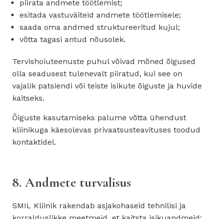
piirata andmete töötlemist;
esitada vastuväiteid andmete töötlemisele;
saada oma andmed struktureeritud kujul;
võtta tagasi antud nõusolek.
Tervishoiuteenuste puhul võivad mõned õigused
olla seadusest tulenevalt piiratud, kui see on
vajalik patsiendi või teiste isikute õiguste ja huvide
kaitseks.
Õiguste kasutamiseks palume võtta ühendust
kliinikuga käesolevas privaatsusteavituses toodud
kontaktidel.
8. Andmete turvalisus
SMIL Kliinik rakendab asjakohaseid tehnilisi ja
korralduslikke meetmeid, et kaitsta isikuandmeid: