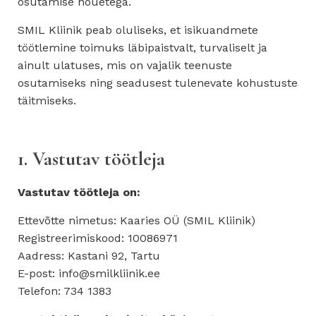
osutamise nõuetega.
SMIL Kliinik peab oluliseks, et isikuandmete
töötlemine toimuks läbipaistvalt, turvaliselt ja
ainult ulatuses, mis on vajalik teenuste
osutamiseks ning seadusest tulenevate kohustuste
täitmiseks.
1. Vastutav töötleja
Vastutav töötleja on:
Ettevõtte nimetus: Kaaries OÜ (SMIL Kliinik)
Registreerimiskood: 10086971
Aadress: Kastani 92, Tartu
E-post: info@smilkliinik.ee
Telefon: 734 1383