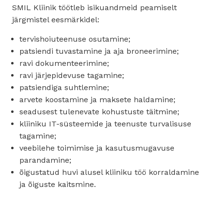
SMIL Kliinik töötleb isikuandmeid peamiselt
järgmistel eesmärkidel:
tervishoiuteenuse osutamine;
patsiendi tuvastamine ja aja broneerimine;
ravi dokumenteerimine;
ravi järjepidevuse tagamine;
patsiendiga suhtlemine;
arvete koostamine ja maksete haldamine;
seadusest tulenevate kohustuste täitmine;
kliiniku IT-süsteemide ja teenuste turvalisuse
tagamine;
veebilehe toimimise ja kasutusmugavuse
parandamine;
õigustatud huvi alusel kliiniku töö korraldamine
ja õiguste kaitsmine.