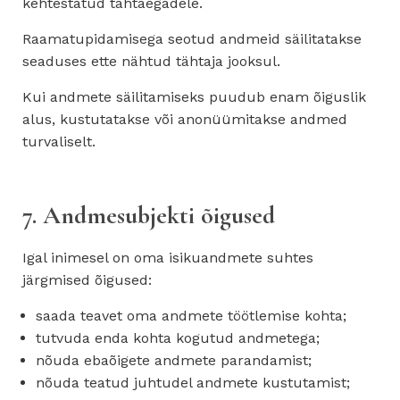
kehtestatud tähtaegadele.
Raamatupidamisega seotud andmeid säilitatakse
seaduses ette nähtud tähtaja jooksul.
Kui andmete säilitamiseks puudub enam õiguslik
alus, kustutatakse või anonüümitakse andmed
turvaliselt.
7. Andmesubjekti õigused
Igal inimesel on oma isikuandmete suhtes
järgmised õigused:
saada teavet oma andmete töötlemise kohta;
tutvuda enda kohta kogutud andmetega;
nõuda ebaõigete andmete parandamist;
nõuda teatud juhtudel andmete kustutamist;