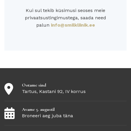
Kui sul tekib küsimusi seoses meie
privaatsustingimustega, saada need
palun
info@smilkliinik.ee
Ootame sind
Tartus, Kastani 92, IV korrus
Avame 5. augustil
Broneeri aeg juba täna