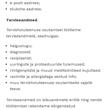
e-posti aadress;
elukoha aadress.
Terviseandmed
Tervishoiuteenuse osutamisel töötleme
terviseandmeid, sealhulgas:
haiguslugu;
diagnoosid;
raviplaanid;
uuringute ja protseduuride tulemused;
röntgenpildid ja muud meditsiinilised kujutised;
ravimite ja allergiatega seotud info;
muu tervishoiuteenuse osutamiseks vajalik
teave.
Terviseandmed on isikuandmete eriliik ning nende
töötlemisel rakendame kõrgendatud