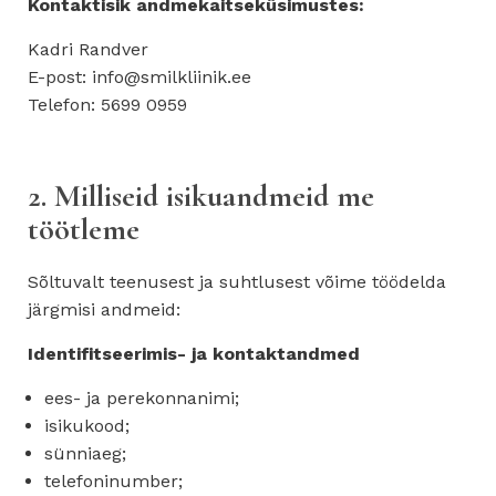
Kontaktisik andmekaitseküsimustes:
Kadri Randver
E-post: info@smilkliinik.ee
Telefon: 5699 0959
2. Milliseid isikuandmeid me
töötleme
Sõltuvalt teenusest ja suhtlusest võime töödelda
järgmisi andmeid:
Identifitseerimis- ja kontaktandmed
ees- ja perekonnanimi;
isikukood;
sünniaeg;
telefoninumber;