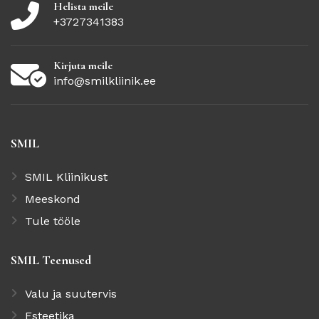
Helista meile
+3727341383
Kirjuta meile
info@smilkliinik.ee
SMIL
SMIL Kliinikust
Meeskond
Tule tööle
SMIL
Teenused
Valu ja suutervis
Esteetika