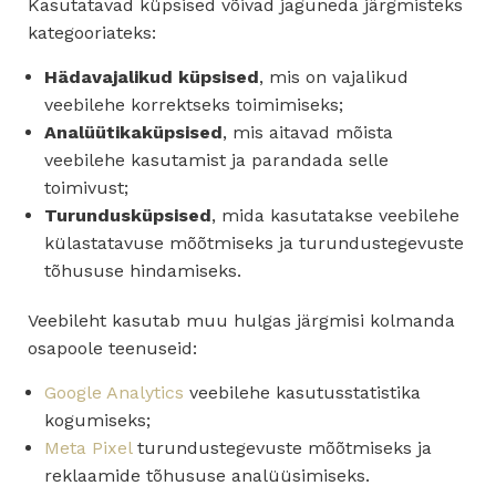
Kasutatavad küpsised võivad jaguneda järgmisteks
kategooriateks:
Hädavajalikud küpsised
, mis on vajalikud
veebilehe korrektseks toimimiseks;
Analüütikaküpsised
, mis aitavad mõista
veebilehe kasutamist ja parandada selle
toimivust;
Turundusküpsised
, mida kasutatakse veebilehe
külastatavuse mõõtmiseks ja turundustegevuste
tõhususe hindamiseks.
Veebileht kasutab muu hulgas järgmisi kolmanda
osapoole teenuseid:
Google Analytics
veebilehe kasutusstatistika
kogumiseks;
Meta Pixel
turundustegevuste mõõtmiseks ja
reklaamide tõhususe analüüsimiseks.